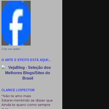
Criar seu atalho
O ARTE E EFEITO ESTÁ AQUI!...
CLARICE LISPECTOR
"Não te amo mais
Estarei mentindo se disser que
Ainda te quero como sempre
quis