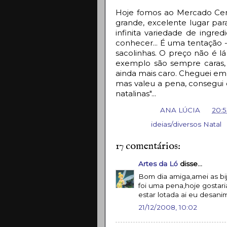
Hoje fomos ao Mercado Cen
grande, excelente lugar par
infinita variedade de ingre
conhecer... É uma tentação -
sacolinhas. O preço não é lá
exemplo são sempre caras
ainda mais caro. Cheguei em 
mas valeu a pena, consegui 
natalinas"...
Postado por
ANA LÚCIA
às
20:5
Assuntos:
ideias/diversos Natal
17 comentários:
Artes da Ló
disse...
Bom dia amiga,amei as bi
foi uma pena,hoje gostar
estar lotada ai eu desan
21/12/2008, 10:02