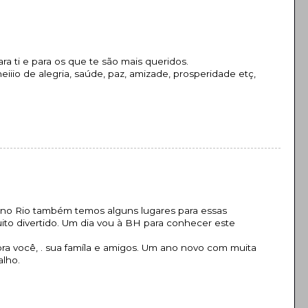
a ti e para os que te são mais queridos.
iio de alegria, saúde, paz, amizade, prosperidade etç,
no Rio também temos alguns lugares para essas
ito divertido. Um dia vou à BH para conhecer este
pra você, . sua famíla e amigos. Um ano novo com muita
alho.