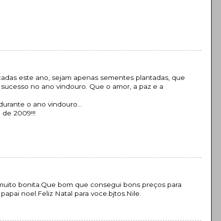
çadas este ano, sejam apenas sementes plantadas, que
 sucesso no ano vindouro. Que o amor, a paz e a
durante o ano vindouro…
 de 2009!!!
 muito bonita.Que bom que consegui bons preços para
apai noel.Feliz Natal para voce.bjtos.Nile.