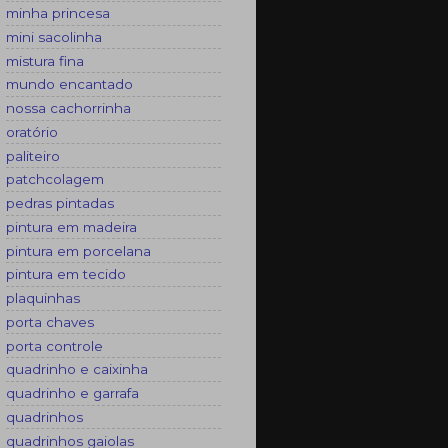
minha princesa
mini sacolinha
mistura fina
mundo encantado
nossa cachorrinha
oratório
paliteiro
patchcolagem
pedras pintadas
pintura em madeira
pintura em porcelana
pintura em tecido
plaquinhas
porta chaves
porta controle
quadrinho e caixinha
quadrinho e garrafa
quadrinhos
quadrinhos gaiolas