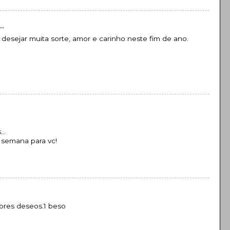
..
 desejar muita sorte, amor e carinho neste fim de ano.
..
 semana para vc!
jores deseos.1 beso