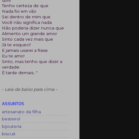
Tenho certeza de que
Nada foi em vão
Sei dentro de mim que
Você não significa nada
Não poderia dizer nunca que
Alimento um grande amor
Sinto cada vez mais que
Já te esqueci!
E jamais usarei a frase
Eu te amo!
Sinto, mas tenho que dizer a
verdade:
É tarde demais..."
- Leia de baixo para cima -
ASSUNTOS
artesanato da filha
besteirol
bijouteria
biscuit