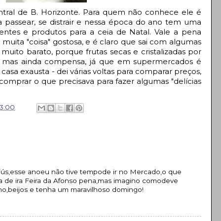
tral de B. Horizonte. Para quem não conhece ele é
a passear, se distrair e nessa época do ano tem uma
dientes e produtos para a ceia de Natal. Vale a pena
 muita "coisa" gostosa, e é claro que sai com algumas
 muito barato, porque frutas secas e cristalizadas por
, mas ainda compensa, já que em supermercados é
casa exausta - dei várias voltas para comparar preços,
comprar o que precisava para fazer algumas "delícias
3:00
jús,esse anoeu não tive tempode ir no Mercado,o que
ia de ira Feira da Afonso pena,mas imagino comodeve
imo,beijos e tenha um maravilhoso domingo!