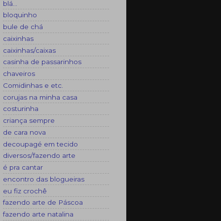
blá...
bloquinho
bule de chá
caixinhas
caixinhas/caixas
casinha de passarinhos
chaveiros
Comidinhas e etc.
corujas na minha casa
costurinha
criança sempre
de cara nova
decoupagé em tecido
diversos/fazendo arte
é pra cantar
encontro das blogueiras
eu fiz crochê
fazendo arte de Páscoa
fazendo arte natalina