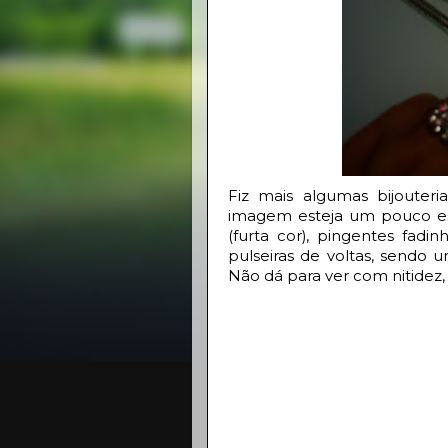
Fiz mais algumas bijouter
imagem esteja um pouco esc
(furta cor), pingentes fad
pulseiras de voltas, sendo
Não dá para ver com nitidez, 