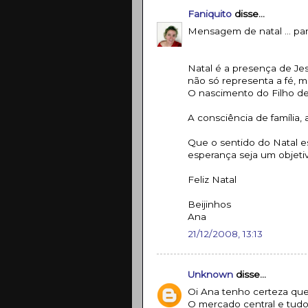
Faniquito
disse...
Mensagem de natal ... par
Natal é a presença de Je
não só representa a fé, ma
O nascimento do Filho d
A consciência de família, a
Que o sentido do Natal e
esperança seja um objeti
Feliz Natal
Beijinhos
Ana
21/12/2008, 13:13
Unknown
disse...
Oi Ana tenho certeza que 
O mercado central e tud