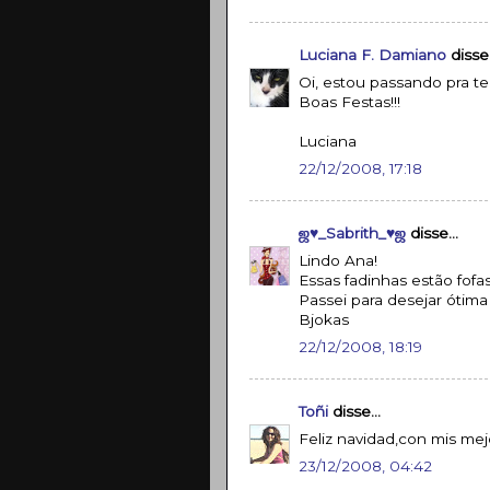
Luciana F. Damiano
disse.
Oi, estou passando pra te
Boas Festas!!!
Luciana
22/12/2008, 17:18
ஜ♥_Sabrith_♥ஜ
disse...
Lindo Ana!
Essas fadinhas estão fofas.
Passei para desejar ótima
Bjokas
22/12/2008, 18:19
Toñi
disse...
Feliz navidad,con mis me
23/12/2008, 04:42