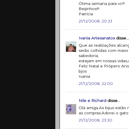
Ótima semana para vc!!!
Beijinhos!!!
Patrícia
21/12/2008, 20:23
Ivania Artesanatos
disse...
Que as realizações alcan
serão colhidas com maior
sabedoria,
estejam em nossas vidas,
Feliz Natal e Própero Ano
bjos
Ivania
21/12/2008, 22:00
Nile e Richard
disse...
Olá amiga.As bijus estão
as compras.Adorei o gato p
21/12/2008, 23:30