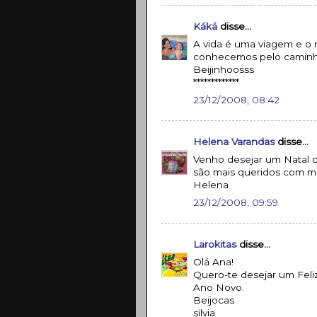
Káká
disse...
A vida é uma viagem e o 
conhecemos pelo caminho
Beijinhoosss
*************
23/12/2008, 08:42
Helena Varandas
disse...
Venho desejar um Natal ch
são mais queridos com mu
Helena
23/12/2008, 09:59
Larokitas
disse...
Olá Ana!
Quero-te desejar um Feli
Ano Novo.
Beijocas
silvia