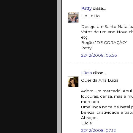
Patty
disse...
HoHoHo
Desejo um Santo Natal par
Votos de um ano Novo chei
etç.
Beijão "DE CORAÇÂO"
Patty
22/12/2008, 05:56
Lúcia
disse...
Querida Ana Lúcia
Adoro um mercado! Aqui 
loucuras. cansa, mas é mu
mercado.
Uma linda noite de natal 
beleza, criatividade e trab
Abraços,
Lúcia
22/12/2008, 07:12