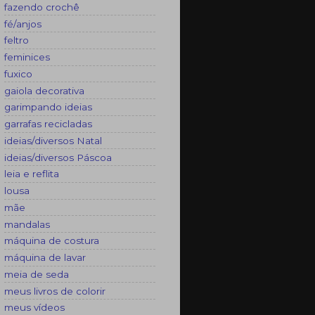
fazendo crochê
fé/anjos
feltro
feminices
fuxico
gaiola decorativa
garimpando ideias
garrafas recicladas
ideias/diversos Natal
ideias/diversos Páscoa
leia e reflita
lousa
mãe
mandalas
máquina de costura
máquina de lavar
meia de seda
meus livros de colorir
meus vídeos