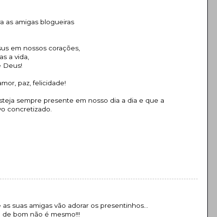
a as amigas blogueiras
sus em nossos corações,
s a vida,
e Deus!
mor, paz, felicidade!
steja sempre presente em nosso dia a dia e que a
vo concretizado.
as suas amigas vão adorar os presentinhos...
o de bom não é mesmo!!!