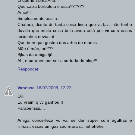
Ei queridíssima Ana...
Que caixa borboleta é essa??????
Amei!!!
Simplesmente assim...
Criatura, diante de tanta coisa linda que vc faz...não tenho
dúvida que muita coisa bela ainda está por vir com esses
tecidinhos novos aí...
Que bom que gostou das artes de mamis...
Mãe é mãe, né???
Bjkas da amiga \jô
Ah, e parabés por ser a sortuda do blog!!!
Responder
Vanessa
16/07/2009, 12:22
Oiii
Eu vi sim q vc ganhou!!!
Parabénsss....
Amiga concerteza vc vai se dar super com agulhas e
linhas.. essas amigas são mara's.. hehehehe