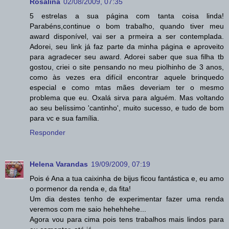
Rosalina
02/08/2009, 07:35
5 estrelas a sua página com tanta coisa linda!
Parabéns,continue o bom trabalho, quando tiver meu
award disponível, vai ser a prmeira a ser contemplada.
Adorei, seu link já faz parte da minha página e aproveito
para agradecer seu award. Adorei saber que sua filha tb
gostou, criei o site pensando no meu piolhinho de 3 anos,
como às vezes era difícil encontrar aquele brinquedo
especial e como mtas mães deveriam ter o mesmo
problema que eu. Oxalá sirva para alguém. Mas voltando
ao seu belíssimo 'cantinho', muito sucesso, e tudo de bom
para vc e sua família.
Responder
Helena Varandas
19/09/2009, 07:19
Pois é Ana a tua caixinha de bijus ficou fantástica e, eu amo
o pormenor da renda e, da fita!
Um dia destes tenho de experimentar fazer uma renda
veremos com me saio hehehhehe...
Agora vou para cima pois tens trabalhos mais lindos para